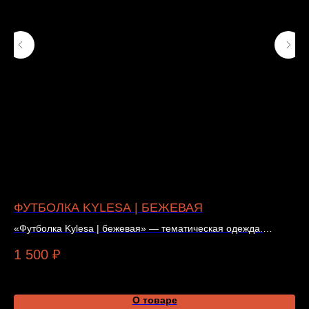
ФУТБОЛКА KYLESA | БЕЖЕВАЯ
A
«Футболка Kylesa | бежевая» — тематическая одежда.
«A
Подробности и наличие — в карточке товара.
ко
1 500
₽
5
О товаре