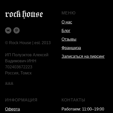
МЕНЮ
О нас
Блог
Отзывы
© Rock House | est. 2013
Франшиза
ИП Полуэктов Алексей
Записаться на пирсинг
Вадимович ИНН
702403672223
Россия, Томск
☠☠☠
ИНФОРМАЦИЯ
КОНТАКТЫ
Оферта
Работаем: 11:00–19:00