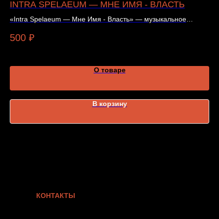
INTRA SPELAEUM — МНЕ ИМЯ - ВЛАСТЬ
З
И
«Intra Spelaeum — Мне Имя - Власть» — музыкальное
издание. Все параметры указаны в карточке товара.
За
500
₽
Ха
5
О товаре
В корзину
КОНТАКТЫ