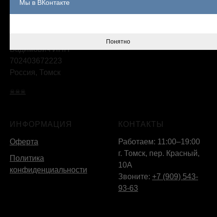
Мы в ВКонтакте
Отзывы
© Rock House | est. 2013
Франшиза
ИП Полуэктов Алексей
Записаться на пирсинг
Понятно
Вадимович ИНН
702403672223
Россия, Томск
☠☠☠
ИНФОРМАЦИЯ
КОНТАКТЫ
Оферта
Работаем: 11:00–19:00
г. Томск, пер. Красный,
Политика
10А
конфиденциальности
Звоните:
+7 (909) 543-
93-63