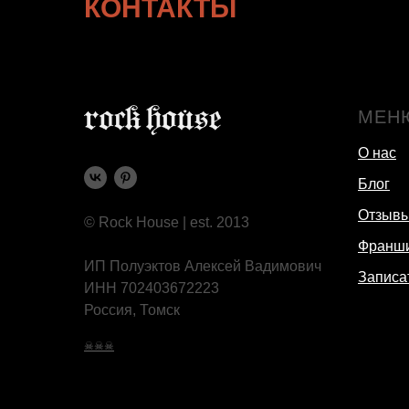
КОНТАКТЫ
МЕН
О нас
Блог
Отзыв
© Rock House | est. 2013
Франш
ИП Полуэктов Алексей Вадимович
Записа
ИНН 702403672223
Россия, Томск
☠☠☠