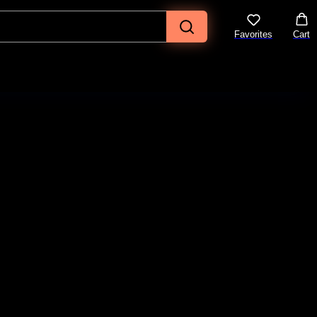
Favorites
Cart
rge - Jane Doe