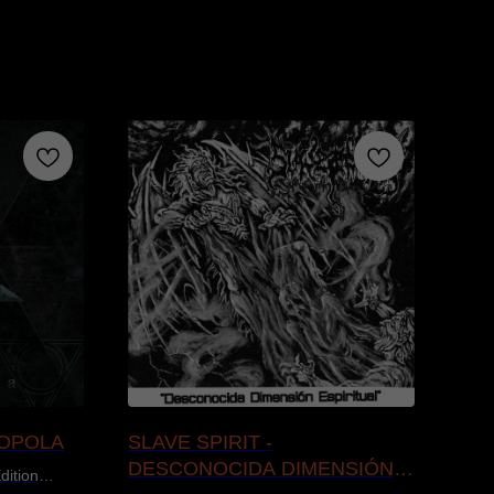
ROPOLA
SLAVE SPIRIT -
MA
DESCONOCIDA DIMENSIÓN
SH
dition