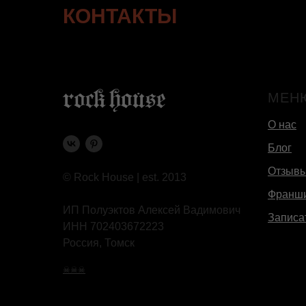
КОНТАКТЫ
МЕН
О нас
Блог
Отзыв
© Rock House | est. 2013
Франш
ИП Полуэктов Алексей Вадимович
Записа
ИНН 702403672223
Россия, Томск
☠☠☠