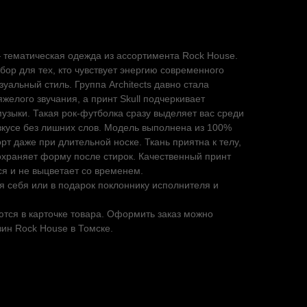
 — тематическая одежда из ассортимента Rock House.
выбор для тех, кто чувствует энергию современного
уальный стиль. Группа Architects давно стала
желого звучания, а принт Skull подчеркивает
музыки. Такая рок-футболка сразу выделяет вас среди
вкусе без лишних слов. Модель выполнена из 100%
рт даже при длительной носке. Ткань приятна к телу,
охраняет форму после стирок. Качественный принт
тся и не выцветает со временем.
 себя или в подарок поклоннику исполнителя и
тся в карточке товара. Оформить заказ можно
зин Rock House в Томске.