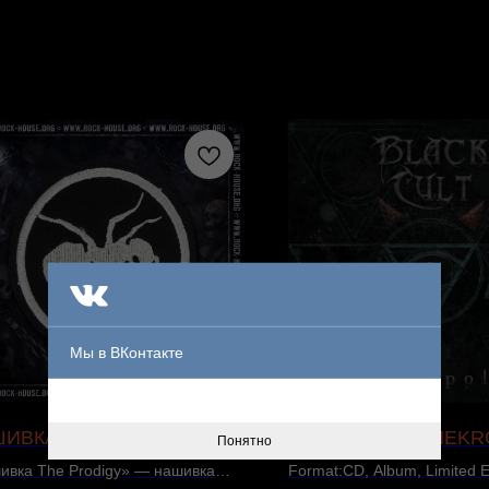
Мы в ВКонтакте
ИВКА THE PRODIGY
BLACK CULT ‎– NEK
Понятно
ивка The Prodigy» — нашивка
Format:CD, Album, Limited E