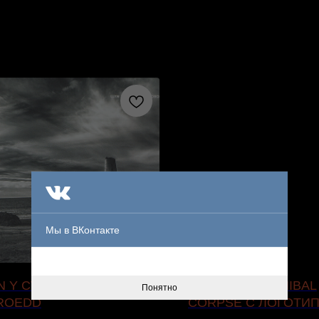
Мы в ВКонтакте
N Y CWN – DU Y
БАНДАНА CANNIBAL
Понятно
ROEDD
CORPSE С ЛОГОТИ