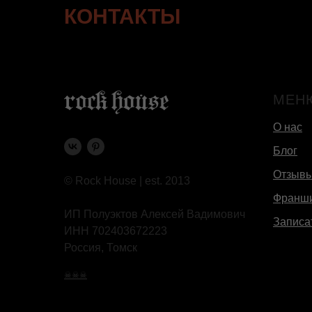
КОНТАКТЫ
МЕН
О нас
Блог
Отзыв
© Rock House | est. 2013
Франш
ИП Полуэктов Алексей Вадимович
Записа
ИНН 702403672223
Россия, Томск
☠☠☠