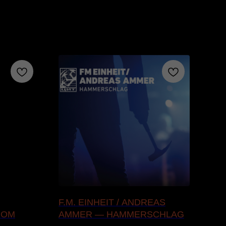
F.M. EINHEIT / ANDREAS
AU
ПОМ
AMMER — HAMMERSCHLAG
FAL