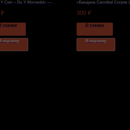
n Y Cwn – Du Y Moroedd» —
«Бандана Cannibal Corpse
кальное издание. Подробности и
тематический головной убо
₽
300
₽
ие — в карточке товара.
параметры указаны в карто
О товаре
О товаре
В корзину
В корзину