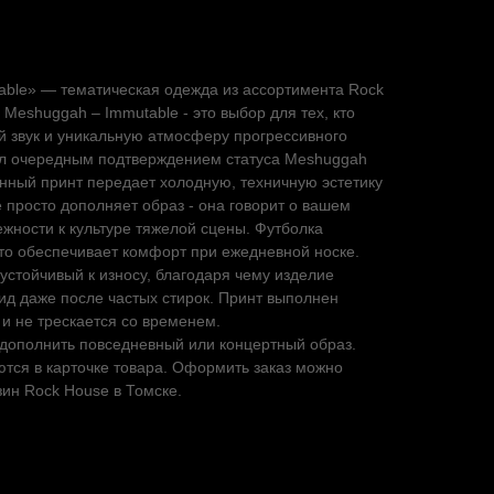
able» — тематическая одежда из ассортимента Rock
Meshuggah – Immutable - это выбор для тех, кто
 звук и уникальную атмосферу прогрессивного
ал очередным подтверждением статуса Meshuggah
нный принт передает холодную, техничную эстетику
е просто дополняет образ - она говорит о вашем
жности к культуре тяжелой сцены. Футболка
что обеспечивает комфорт при ежедневной носке.
стойчивый к износу, благодаря чему изделие
ид даже после частых стирок. Принт выполнен
 и не трескается со временем.
 дополнить повседневный или концертный образ.
тся в карточке товара. Оформить заказ можно
зин Rock House в Томске.