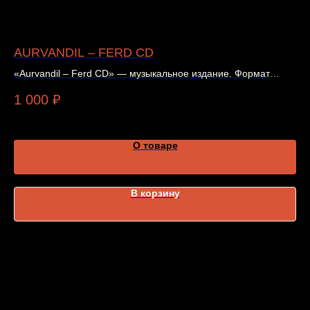
AURVANDIL – FERD CD
Ф
Л
«Aurvandil – Ferd CD» — музыкальное издание. Формат
издания, цена и наличие указаны в карточке товара.
Фу
1 000
₽
це
1 
О товаре
В корзину