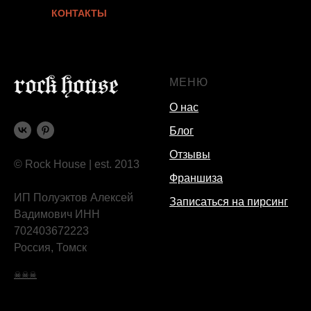
КОНТАКТЫ
МЕНЮ
О нас
Блог
Отзывы
© Rock House | est. 2013
Франшиза
ИП Полуэктов Алексей
Записаться на пирсинг
Вадимович ИНН
702403672223
Россия, Томск
☠☠☠