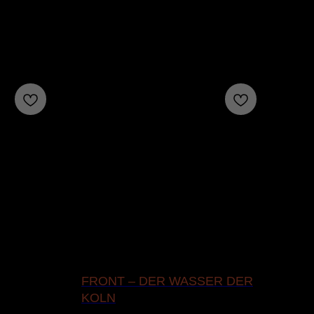
FRONT – DER WASSER DER
ФУ
KOLN
TO