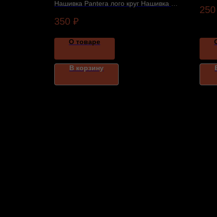
одежд
Нашивка Pantera лого круг Нашивка с
250
налич
K» —
вышивкой группы Pantera. Все
350
₽
 и наличие
параметры указаны в карточке товара.
О товаре
В корзину