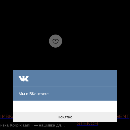
Мы в ВКонтакте
ИВКА KORPIKLAANI
НАШИВКА PUNGENT
Понятно
STENCH
ивка Korpiklaani» — нашивка для