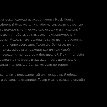
матическая одежда из ассортимента Rock House.
осферный блэк-метал и глубокую символику, скрытую
ерч отражает мистическую философию и уникальный
, позволяя тебе выразить свою принадлежность к
цены. Модель изготовлена из качественного хлопка,
 в течение всего дня. Такая футболка отлично
ет дискомфорта и подходит как для активной
я посещения концертов и фестивалей. Принт нанесён
н сохраняет чёткость и насыщенность даже после
рактичная рок-футболка, которая не теряет
 дополнить повседневный или концертный образ.
 и остаток на странице. Товар можно заказать онлайн