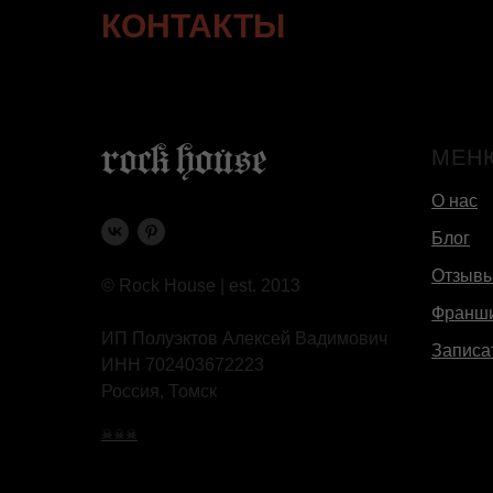
КОНТАКТЫ
МЕН
О нас
Блог
Отзыв
© Rock House | est. 2013
Франш
ИП Полуэктов Алексей Вадимович
Записа
ИНН 702403672223
Россия, Томск
☠☠☠