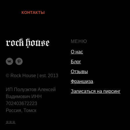
КОНТАКТЫ
МЕНЮ
О нас
Блог
Отзывы
© Rock House | est. 2013
Франшиза
ИП Полуэктов Алексей
Записаться на пирсинг
Вадимович ИНН
702403672223
Россия, Томск
☠☠☠