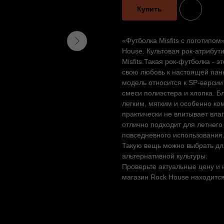
Купить
«Футболка Misfits с логотипо
House. Культовая рок-атрибут
Misfits.Такая рок-футболка - 
свою любовь к настоящей панк
модель относится к SP-верси
смеси полиэстера и хлопка. Б
легким, мягким и особенно ко
практически не впитывает вла
отлично подходит для летнего 
повседневного использования
Такую вещь можно выбрать для
альтернативной культуры.
Проверьте актуальные цену и 
магазин Rock House находится