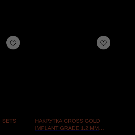
N SETS
НАКРУТКА CROSS GOLD
НА
IMPLANT GRADE 1.2 ММ
- П