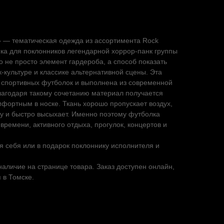
м» — тематическая одежда из ассортимента Rock
ика для поклонников легендарной хоррор-панк группы
это не просто элемент гардероба, а способ показать
-культуре и классике альтернативной сцены. Эта
и спортивных футболок и выполнена из современной
лагодаря такому сочетанию материал получается
мфортным в носке. Ткань хорошо пропускает воздух,
гу и быстро высыхает. Именно поэтому футболка
времени, активного отдыха, прогулок, концертов и
.
 себя или в подарок поклоннику исполнителя и
наличие на странице товара. Заказ доступен онлайн,
 в Томске.