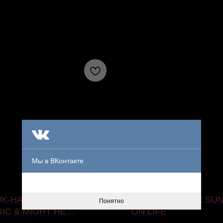
Мы в ВКонтакте
K-HAI – ...AND ALL THE
SOIJL — AS THE SU
Понятно
IC & MIGHT HE
ON LIFE