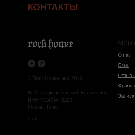
КОНТАКТЫ
МЕН
О нас
Блог
Отзыв
© Rock House | est. 2013
Франш
ИП Полуэктов Алексей Вадимович
Записа
ИНН 702403672223
Россия, Томск
☠☠☠