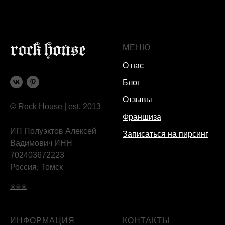
МЕНЮ
О нас
Блог
Отзывы
© Rock House | est. 2013
Франшиза
ИП Полуэктов Алексей
Записаться на пирсинг
Вадимович ИНН
702403672223
Россия, Томск
☠☠☠
ИНФОРМАЦИЯ
КОНТАКТЫ