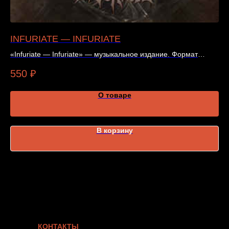
INFURIATE — INFURIATE
P
«Infuriate — Infuriate» — музыкальное издание. Формат
«P
издания, цена и наличие указаны в карточке товара.
По
550
₽
6
О товаре
В корзину
КОНТАКТЫ