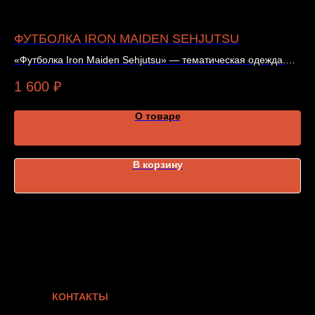
ФУТБОЛКА IRON MAIDEN SEHJUTSU
Ф
«Футболка Iron Maiden Sehjutsu» — тематическая одежда.
«Ф
Подробности и наличие — в карточке товара.
од
1 600
₽
1 
О товаре
В корзину
КОНТАКТЫ