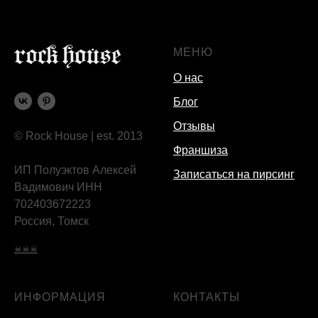
МЕНЮ
О нас
Блог
Отзывы
© Rock House | est. 2013
Франшиза
ИП Полуэктов Алексей
Записаться на пирсинг
Вадимович ИНН
702403672223
Россия, Томск
☠☠☠
ИНФОРМАЦИЯ
КОНТАКТЫ