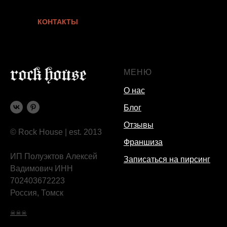
КОНТАКТЫ
МЕНЮ
О нас
Блог
Отзывы
© Rock House | est. 2013
Франшиза
ИП Полуэктов Алексей
Записаться на пирсинг
Вадимович ИНН
702403672223
Россия, Томск
☠☠☠