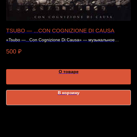
TSUBO — ...CON COGNIZIONE DI CAUSA
Н
«Tsubo —...Con Cognizione Di Causa» — музыкальное
«Н
издание. Все параметры указаны в карточке товара.
рю
500
₽
3
О товаре
В корзину