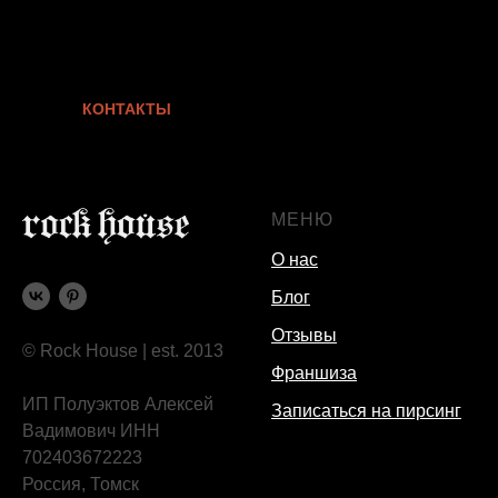
КОНТАКТЫ
МЕНЮ
О нас
Блог
Отзывы
© Rock House | est. 2013
Франшиза
ИП Полуэктов Алексей
Записаться на пирсинг
Вадимович ИНН
702403672223
Россия, Томск