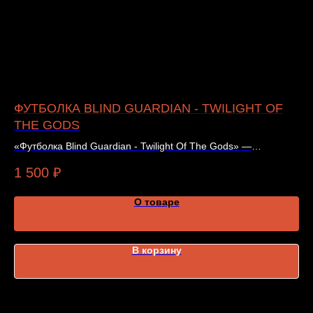
ФУТБОЛКА BLIND GUARDIAN - TWILIGHT OF
Ш
THE GODS
«Ш
Ro
«Футболка Blind Guardian - Twilight Of The Gods» —
1 
тематическая одежда. Цена и наличие — в карточке товара.
1 500
₽
О товаре
В корзину