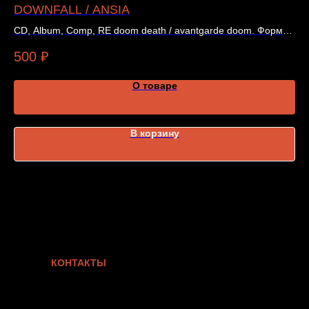
DOWNFALL / ANSIA
N
CD, Album, Comp, RE doom death / avantgarde doom. Формат
«З
издания, цена и наличие указаны в карточке товара.
за
500
₽
5
О товаре
В корзину
КОНТАКТЫ