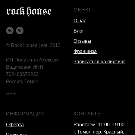
МЕНЮ
О нас
Блог
Отзывы
© Rock House | est. 2013
Франшиза
ИП Полуэктов Алексей
Записаться на пирсинг
Вадимович ИНН
702403672223
Россия, Томск
☠☠☠
ИНФОРМАЦИЯ
КОНТАКТЫ
Оферта
Работаем: 11:00–19:00
г. Томск, пер. Красный,
Политика