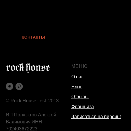
КОНТАКТЫ
МЕНЮ
О нас
Блог
Отзывы
© Rock House | est. 2013
Франшиза
ИП Полуэктов Алексей
Записаться на пирсинг
Вадимович ИНН
702403672223