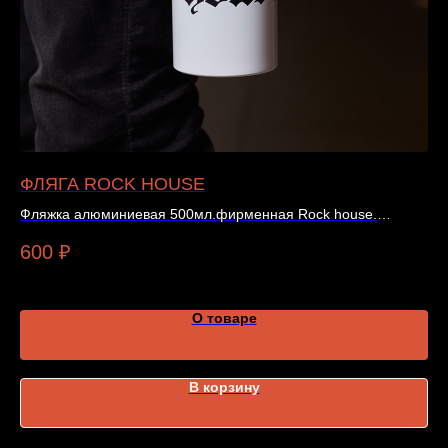
ФЛЯГА ROCK HOUSE
F
Фляжка алюминиевая 500мл.фирменная Rock house.
«F
Подойдёт для личной коллекции или тематического подарка.
По
600
₽
5
О товаре
В корзину