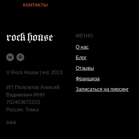
КОНТАКТЫ
МЕНЮ
О нас
Блог
Отзывы
© Rock House | est. 2013
Франшиза
ИП Полуэктов Алексей
Записаться на пирсинг
Вадимович ИНН
702403672223
Россия, Томск
☠☠☠