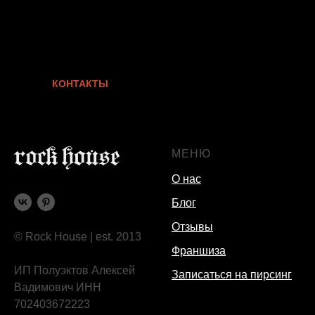
КОНТАКТЫ
МЕНЮ
О нас
Блог
Отзывы
© Rock House | est. 2013
Франшиза
ИП Полуэктов Алексей
Записаться на пирсинг
Вадимович ИНН
702403672223