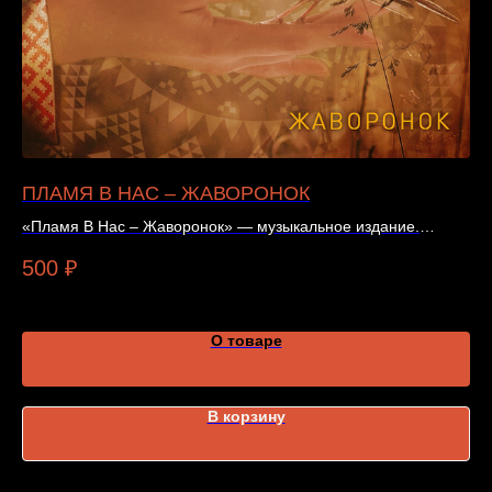
ПЛАМЯ В НАС – ЖАВОРОНОК
Ф
«Пламя В Нас – Жаворонок» — музыкальное издание.
«Ф
Формат издания, цена и наличие указаны в карточке товара.
дл
500
₽
1 
О товаре
В корзину