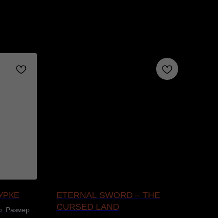
УРКЕ
ETERNAL SWORD – THE
РЮ
CURSED LAND
NE
о. Размеры