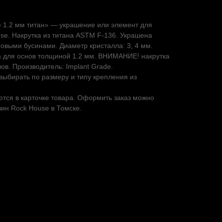
e 1.2 мм титан» — украшение или элемент для
use. Накрутка из титана ASTM F-136. Украшена
овыми бусинами. Диаметр кристалла: 3, 4 мм.
а для основ толщиной 1.2 мм. ВНИМАНИЕ! накрутка
в. Производитель: Implant Grade.
ыбирать по размеру и типу крепления из
тся в карточке товара. Оформить заказ можно
зин Rock House в Томске.