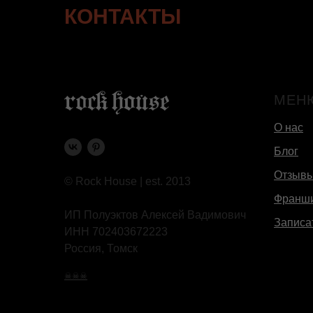
КОНТАКТЫ
МЕН
О нас
Блог
Отзыв
© Rock House | est. 2013
Франш
ИП Полуэктов Алексей Вадимович
Записа
ИНН 702403672223
Россия, Томск
☠☠☠