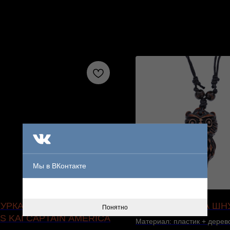
Мы в ВКонтакте
УРКА VARIANT PLAY
КУЛОН СОВА НА ШН
Понятно
S KAI CAPTAIN AMERICA
Материал: пластик + дерев