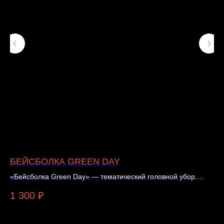
БЕЙСБОЛКА GREEN DAY
Н
«Бейсболка Green Day» — тематический головной убор.
На
Подойдёт для повседневного или концертного образа.
Ty
1 300
₽
3