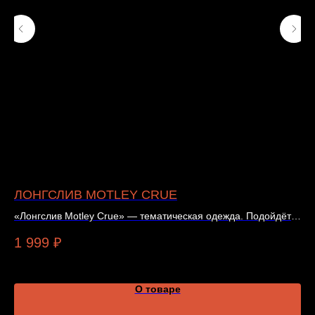
ЛОНГСЛИВ MOTLEY CRUE
Ф
«Лонгслив Motley Crue» — тематическая одежда. Подойдёт
«Ф
для повседневного образа, концерта или подарка.
ва
1 999
₽
1 
О товаре