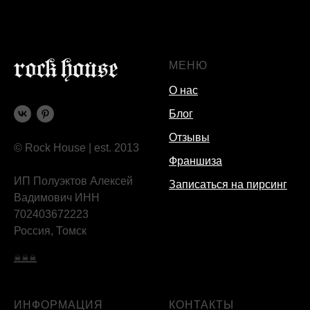
МЕНЮ
О нас
Блог
Отзывы
© Rock House | est. 2013
Франшиза
ИП Полуэктов Алексей
Записаться на пирсинг
Вадимович ИНН
702403672223
Россия, Томск
☠☠☠
ИНФОРМАЦИЯ
КОНТАКТЫ