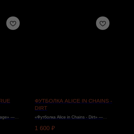
TRUE
ФУТБОЛКА ALICE IN CHAINS -
SA
DIRT
ANA
nage» —
«Футболка Alice in Chains - Dirt» —
CD, 
робности и
тематическая одежда. Подробности и
нали
1 600
₽
60
а.
наличие — в карточке товара.
пара