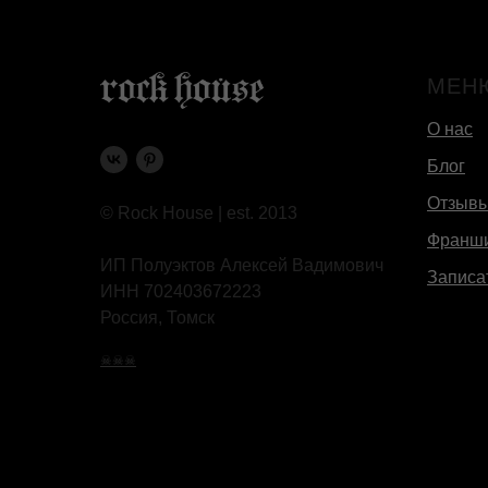
МЕН
О нас
Блог
Отзыв
© Rock House | est. 2013
Франш
ИП Полуэктов Алексей Вадимович
Записа
ИНН 702403672223
Россия, Томск
☠☠☠