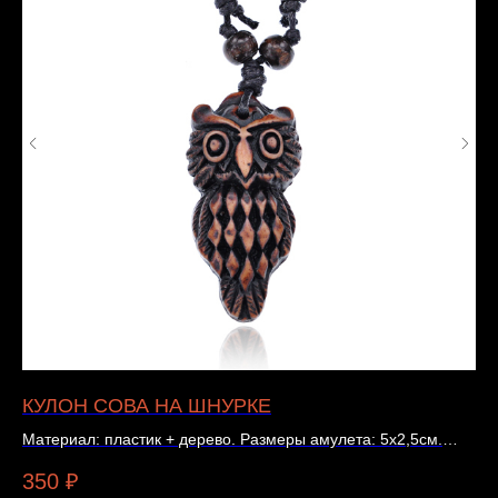
КУЛОН СОВА НА ШНУРКЕ
D
Материал: пластик + дерево. Размеры амулета: 5х2,5см.
«D
Подробности и наличие — в карточке товара.
из
350
₽
6