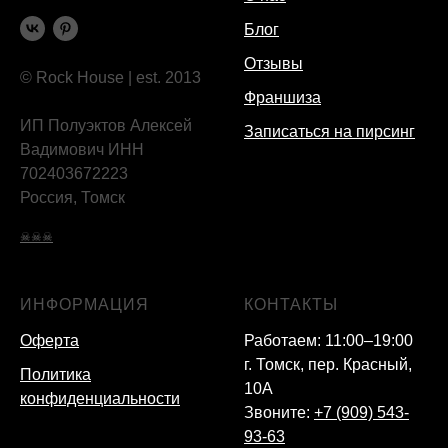
Блог
Отзывы
© Rock House | est. 2013
Франшиза
ИП Полуэктов Алексей
Записаться на пирсинг
Вадимович ИНН
702403672223
Россия, Томск
☠☠☠
ИНФОРМАЦИЯ
КОНТАКТЫ
Оферта
Работаем: 11:00–19:00
г. Томск, пер. Красный,
Политика
10А
конфиденциальности
Звоните:
+7 (909) 543-
93-63