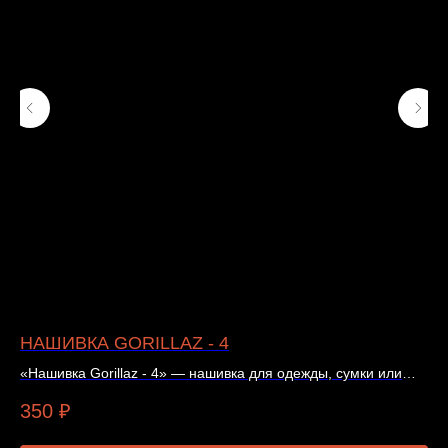
НАШИВКА GORILLAZ - 4
C
«Нашивка Gorillaz - 4» — нашивка для одежды, сумки или
«C
рюкзака. Цена и наличие — в карточке товара.
из
350
₽
6