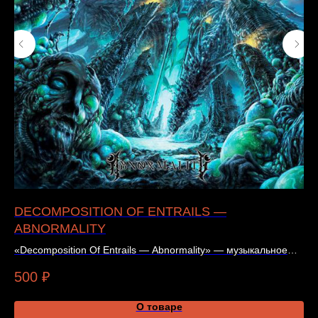
DECOMPOSITION OF ENTRAILS —
UN
ABNORMALITY
O
«Decomposition Of Entrails — Abnormality» — музыкальное
Фи
издание. Цена и наличие — в карточке товара.
по
500
₽
5
О товаре