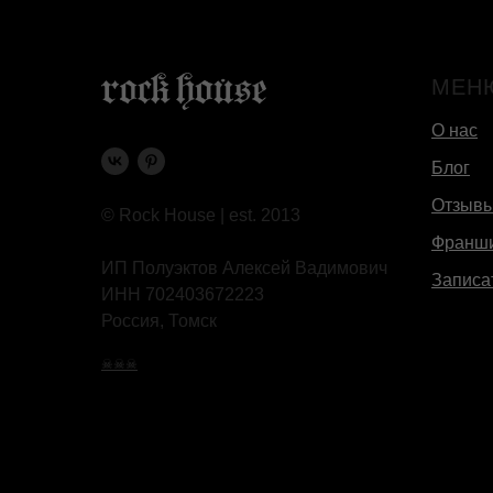
МЕН
О нас
Блог
Отзыв
© Rock House | est. 2013
Франш
ИП Полуэктов Алексей Вадимович
Записа
ИНН 702403672223
Россия, Томск
☠☠☠