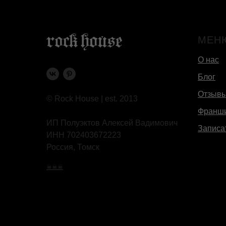
МЕН
О нас
Блог
Отзыв
© Rock House | est. 2013
Франш
ИП Полуэктов Алексей Вадимович
Записа
ИНН 702403672223
Россия, Томск
☠☠☠