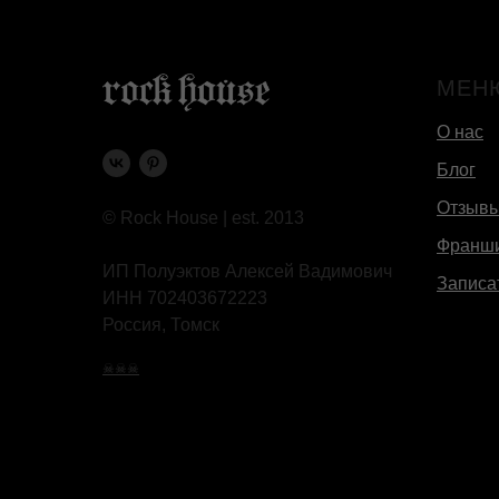
МЕН
О нас
Блог
Отзыв
© Rock House | est. 2013
Франш
ИП Полуэктов Алексей Вадимович
Записа
ИНН 702403672223
Россия, Томск
☠☠☠