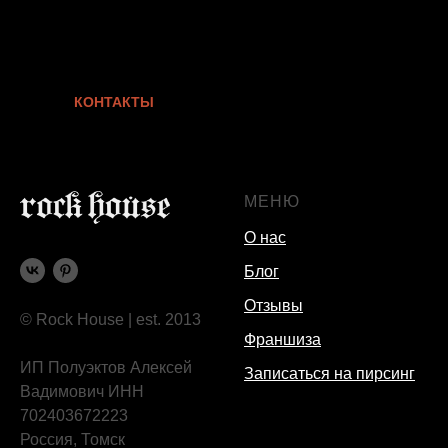
КОНТАКТЫ
МЕНЮ
О нас
Блог
Отзывы
© Rock House | est. 2013
Франшиза
ИП Полуэктов Алексей
Записаться на пирсинг
Вадимович ИНН
702403672223
Россия, Томск