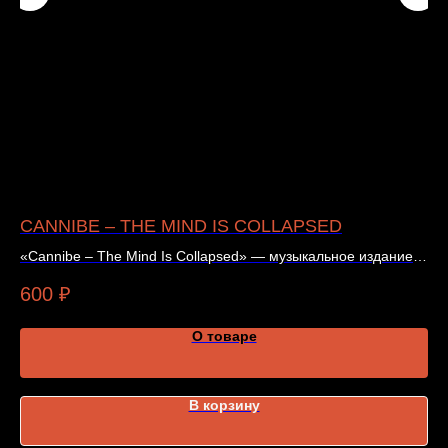
CANNIBE – THE MIND IS COLLAPSED
B
«Cannibe – The Mind Is Collapsed» — музыкальное издание.
«B
Подробности и наличие — в карточке товара.
По
600
₽
4
О товаре
В корзину