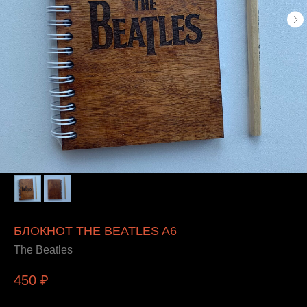
БЛОКНОТ THE BEATLES A6
The Beatles
450
₽